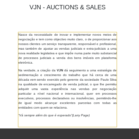
VJN - AUCTIONS & SALES
Nasce da necessidade de inovar e implementar novos meios de
negociação e tem como objectivo muito claro, o de proporcionar aos
nossos clientes um serviço transparente, responsável e profissional,
mas também de ajustar as vendas judiciais e extra-judiciais a uma
nova realidade legislativa e que impõe numa parte muito substancial
de processos judiciais a venda dos bens imóveis em plataforma
eletrónica.
Na verdade, a criação da
VJN
dá seguimento a uma estratégia de
sedimentação e crescimento do trabalho que há cerca de uma
década vem sendo exercido pelo gerente da sociedade Paulo Silva
na qualidade de encarregado de venda judicial, o que lhe permitiu
adquirir uma vasta experiência nas vendas por negociação
particular a nível nacional e internacional, quer em processos
executivos, processos declarativos ou insolvências, permitindo-lhe
de igual modo alcançar excelentes parcerias com todas as
entidades com quem se relaciona.
“Vá sempre além do que é esperado”(Larry Page)